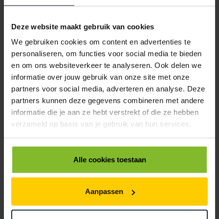
Voor een veilige verzending
Deze website maakt gebruik van cookies
VOOR BOEKEN TOT ONDERDELEN
EXTRA STEVIG
We gebruiken cookies om content en advertenties te
personaliseren, om functies voor social media te bieden
en om ons websiteverkeer te analyseren. Ook delen we
informatie over jouw gebruik van onze site met onze
BRIEVENBUSDOOS
partners voor social media, adverteren en analyse. Deze
BEDRUKKEN
partners kunnen deze gegevens combineren met andere
Post stevig verpakt
informatie die je aan ze hebt verstrekt of die ze hebben
verzameld op basis van je gebruik van hun services.
VOOR BOEKEN TOT ONDERDELEN
EXTRA STEVIG
Alle cookies toestaan
DOOS BEDRUKKEN
Aanpassen
Met logo of full-colour