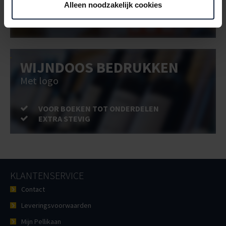
Alleen noodzakelijk cookies
VOOR BOEKEN TOT ONDERDELEN
EXTRA STEVIG
WIJNDOOS BEDRUKKEN
Met logo
VOOR BOEKEN TOT ONDERDELEN
EXTRA STEVIG
KLANTENSERVICE
Contact
Leveringsvoorwaarden
Mijn Pellikaan