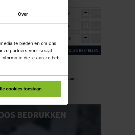
10
100
€4,13
€3,88
€0,00
Over
€6,52
€6,12
€0,00
€8,63
€8,11
€0,00
 media te bieden en om ons
ALLES BESTELLEN
onze partners voor social
nformatie die je aan ze hebt
stellen. Uw bestel- en offertelijsten kunt u
lle cookies toestaan
OOS BEDRUKKEN