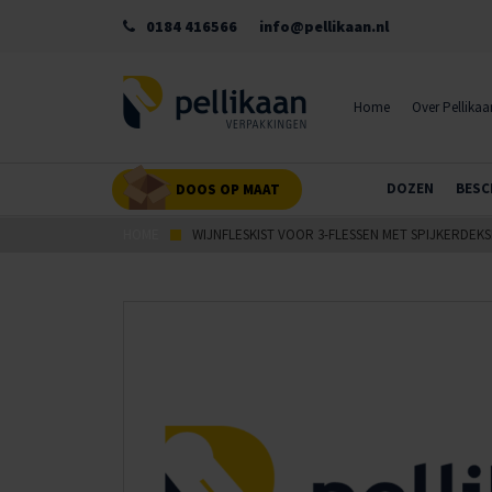
0184 416566
info@pellikaan.nl
Home
Over Pellikaa
DOZEN
BESC
DOOS OP MAAT
HOME
WIJNFLESKIST VOOR 3-FLESSEN MET SPIJKERDEKS