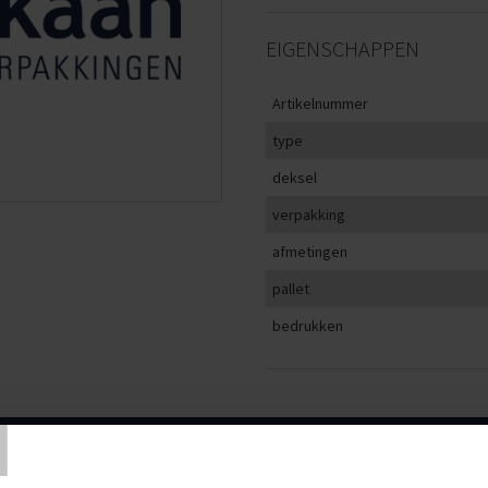
EIGENSCHAPPEN
Artikelnummer
type
deksel
verpakking
afmetingen
pallet
bedrukken
T