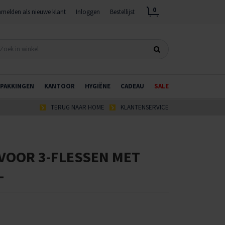
0
melden als nieuwe klant
Inloggen
Bestellijst
PAKKINGEN
KANTOOR
HYGIËNE
CADEAU
SALE
TERUG NAAR HOME
KLANTENSERVICE
VOOR 3-FLESSEN MET
L