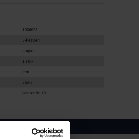
1006003
3-flessen
spijker
1 stuk
mm
stuks
printcode 10