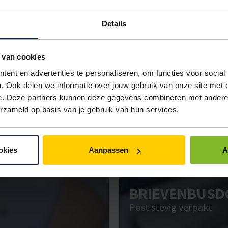
DEKSEL
VERPAKKING
< 10
spijker
1 stuk
€4,38
Details
spijker
1 stuk
€6,91
 van cookies
n
spijker
1 stuk
€9,15
ent en advertenties te personaliseren, om functies voor social
IN BESTELLING
. Ook delen we informatie over jouw gebruik van onze site met 
e. Deze partners kunnen deze gegevens combineren met andere i
erzameld op basis van je gebruik van hun services.
ken. Gebruik bestel- en offertelijsten om eenvoudig en snel producten te be
uw administratie!
okies
Aanpassen
A
BRIEVENBUSD
Post stevig verpakt