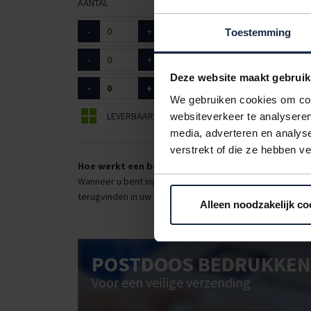
AANTAL
ART. NR.
TYPE
-
+
1006001
1-fles
Toestemming
-
+
1006002
2-flessen
Deze website maakt gebruik
-
+
1006003
3-flesse
We gebruiken cookies om cont
LEVERBAAR
BEPERKT LEVERBAAR
websiteverkeer te analyseren
media, adverteren en analys
verstrekt of die ze hebben v
Hoe werkt een bestellijst?
Wanneer u bent ingelogd, kunt u een eigen bestellijst ma
terugvinden in uw account. Dat pakt altijd goed uit voor 
Alleen noodzakelijk co
POSTDOOS BEDRUKKEN
Voor een veilige verzending