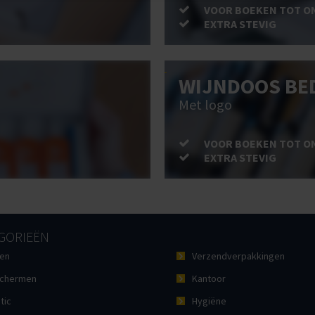
VOOR BOEKEN TOT O
EXTRA STEVIG
WIJNDOOS BE
Met logo
VOOR BOEKEN TOT O
EXTRA STEVIG
GORIEËN
en
Verzendverpakkingen
chermen
Kantoor
tic
Hygiëne