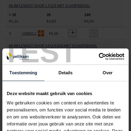
WIJNFLESKIST VOOR 1-FLES MET SCHUIFDEKSEL
< 25
25
100
€5,22
€4,89
€4,56
1006012
€0,00
TEST
WIJNFLESKIST VOOR 2-FLESSEN MET SCHUIFDEKSEL
< 25
25
100
€7,57
€7,10
€6,62
Toestemming
Details
Over
ALLES BESTELLEN
Deze website maakt gebruik van cookies
Hoe werkt een bestellijst?
Wanneer u bent ingelogd, kunt u een eigen bestellijst maken.
We gebruiken cookies om content en advertenties te
Gebruik bestel- en offertelijsten om eenvoudig en snel producten
personaliseren, om functies voor social media te bieden
te bestellen. Uw bestel- en offertelijsten kunt u terugvinden in uw
en om ons websiteverkeer te analyseren. Ook delen we
account. Dat pakt altijd goed uit voor uw administratie!
informatie over jouw gebruik van onze site met onze
partners voor social media, adverteren en analyse. Deze