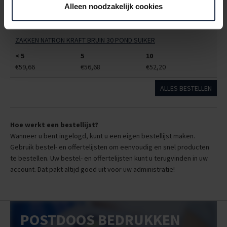
Alleen noodzakelijk cookies
6505095
€0,00
ZAKKEN NATRON KRAFT BRUIN 30 POND SUIKER
< 5
5
10
€59,66
€56,68
€52,20
ALLES BESTELLEN
Hoe werkt een bestellijst?
Wanneer u bent ingelogd, kunt u een eigen bestellijst maken.
Gebruik bestel- en offertelijsten om eenvoudig en snel producten
te bestellen. Uw bestel- en offertelijsten kunt u terugvinden in uw
account. Dat pakt altijd goed uit voor uw administratie!
POSTDOOS BEDRUKKEN