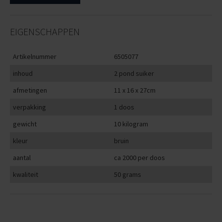
EIGENSCHAPPEN
Artikelnummer
6505077
inhoud
2 pond suiker
afmetingen
11 x 16 x 27cm
verpakking
1 doos
gewicht
10 kilogram
kleur
bruin
aantal
ca 2000 per doos
kwaliteit
50 grams