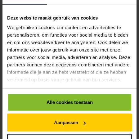
< 5
5
10
€58,23
€55,32
€50,96
Deze website maakt gebruik van cookies
6505089
€0,00
We gebruiken cookies om content en advertenties te
personaliseren, om functies voor social media te bieden
ZAKKEN NATRON KRAFT BRUIN 10 POND SUIKER
en om ons websiteverkeer te analyseren. Ook delen we
< 5
5
10
informatie over jouw gebruik van onze site met onze
€58,23
€55,32
€50,96
partners voor social media, adverteren en analyse. Deze
partners kunnen deze gegevens combineren met andere
6505091
€0,00
informatie die je aan ze hebt verstrekt of die ze hebben
ZAKKEN NATRON KRAFT BRUIN 12½ POND SUIKER
verzameld op basis van je gebruik van hun services.
< 5
5
10
€58,23
€55,32
€50,96
Alle cookies toestaan
6505093
€0,00
ZAKKEN NATRON KRAFT BRUIN 15 POND SUIKER
Aanpassen
< 5
5
10
€56,57
€53,75
€49,50