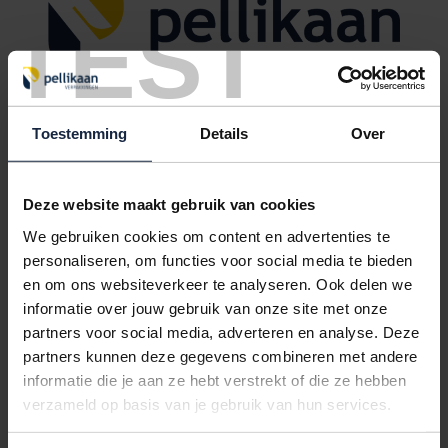
TEST
Toestemming
Details
Over
Zijdepapier gekleurd (480 vel)
Deze website maakt gebruik van cookies
We gebruiken cookies om content en advertenties te
personaliseren, om functies voor social media te bieden
POSTDOOS BEDRUKKEN
en om ons websiteverkeer te analyseren. Ook delen we
Voor een veilige verzending
informatie over jouw gebruik van onze site met onze
partners voor social media, adverteren en analyse. Deze
partners kunnen deze gegevens combineren met andere
VOOR BOEKEN TOT ONDERDELEN
informatie die je aan ze hebt verstrekt of die ze hebben
EXTRA STEVIG
verzameld op basis van je gebruik van hun services.