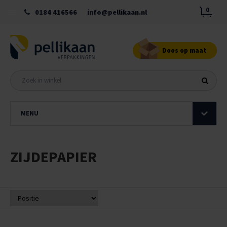
0
0184 416566
info@pellikaan.nl
Doos op maat
MENU
ZIJDEPAPIER