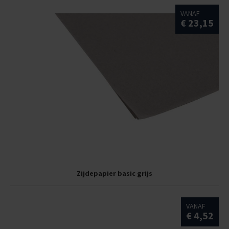
VANAF
€ 23,15
Zijdepapier basic grijs
VANAF
€ 4,52